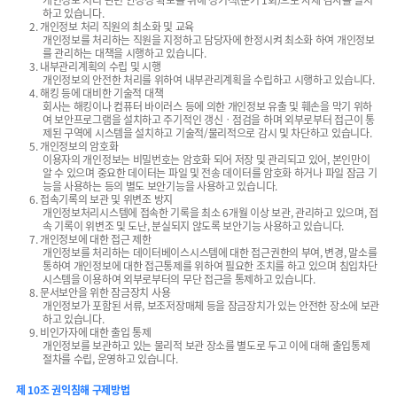
개인정보 처리 관련 안정성 확보를 위해 정기적(분기 1회)으로 자체 감사를 실시
하고 있습니다.
2. 개인정보 처리 직원의 최소화 및 교육
개인정보를 처리하는 직원을 지정하고 담당자에 한정시켜 최소화 하여 개인정보
를 관리하는 대책을 시행하고 있습니다.
3. 내부관리계획의 수립 및 시행
개인정보의 안전한 처리를 위하여 내부관리계획을 수립하고 시행하고 있습니다.
4. 해킹 등에 대비한 기술적 대책
회사는 해킹이나 컴퓨터 바이러스 등에 의한 개인정보 유출 및 훼손을 막기 위하
여 보안프로그램을 설치하고 주기적인 갱신ㆍ점검을 하며 외부로부터 접근이 통
제된 구역에 시스템을 설치하고 기술적/물리적으로 감시 및 차단하고 있습니다.
5. 개인정보의 암호화
이용자의 개인정보는 비밀번호는 암호화 되어 저장 및 관리되고 있어, 본인만이
알 수 있으며 중요한 데이터는 파일 및 전송 데이터를 암호화 하거나 파일 잠금 기
능을 사용하는 등의 별도 보안기능을 사용하고 있습니다.
6. 접속기록의 보관 및 위변조 방지
개인정보처리시스템에 접속한 기록을 최소 6개월 이상 보관, 관리하고 있으며, 접
속 기록이 위변조 및 도난, 분실되지 않도록 보안기능 사용하고 있습니다.
7. 개인정보에 대한 접근 제한
개인정보를 처리하는 데이터베이스시스템에 대한 접근권한의 부여, 변경, 말소를
통하여 개인정보에 대한 접근통제를 위하여 필요한 조치를 하고 있으며 침입차단
시스템을 이용하여 외부로부터의 무단 접근을 통제하고 있습니다.
8. 문서보안을 위한 잠금장치 사용
개인정보가 포함된 서류, 보조저장매체 등을 잠금장치가 있는 안전한 장소에 보관
하고 있습니다.
9. 비인가자에 대한 출입 통제
개인정보를 보관하고 있는 물리적 보관 장소를 별도로 두고 이에 대해 출입통제
절차를 수립, 운영하고 있습니다.
제 10조 권익침해 구제방법