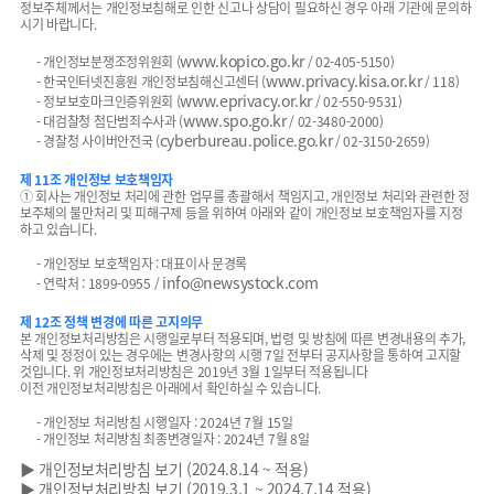
정보주체께서는 개인정보침해로 인한 신고나 상담이 필요하신 경우 아래 기관에 문의하
시기 바랍니다.
www.kopico.go.kr
- 개인정보분쟁조정위원회 (
/ 02-405-5150)
www.privacy.kisa.or.kr
- 한국인터넷진흥원 개인정보침해신고센터 (
/ 118)
www.eprivacy.or.kr
- 정보보호마크인증위원회 (
/ 02-550-9531)
www.spo.go.kr
- 대검찰청 첨단범죄수사과 (
/ 02-3480-2000)
cyberbureau.police.go.kr
- 경찰청 사이버안전국 (
/ 02-3150-2659)
제 11조 개인정보 보호책임자
① 회사는 개인정보 처리에 관한 업무를 총괄해서 책임지고, 개인정보 처리와 관련한 정
보주체의 불만처리 및 피해구제 등을 위하여 아래와 같이 개인정보 보호책임자를 지정
하고 있습니다.
- 개인정보 보호책임자 : 대표이사 문경록
info@newsystock.com
- 연락처 : 1899-0955 /
제 12조 정책 변경에 따른 고지의무
본 개인정보처리방침은 시행일로부터 적용되며, 법령 및 방침에 따른 변경내용의 추가,
삭제 및 정정이 있는 경우에는 변경사항의 시행 7일 전부터 공지사항을 통하여 고지할
것입니다. 위 개인정보처리방침은 2019년 3월 1일부터 적용됩니다
이전 개인정보처리방침은 아래에서 확인하실 수 있습니다.
- 개인정보 처리방침 시행일자 : 2024년 7월 15일
- 개인정보 처리방침 최종변경일자 : 2024년 7월 8일
▶ 개인정보처리방침 보기 (2024.8.14 ~ 적용)
▶ 개인정보처리방침 보기 (2019.3.1 ~ 2024.7.14 적용)