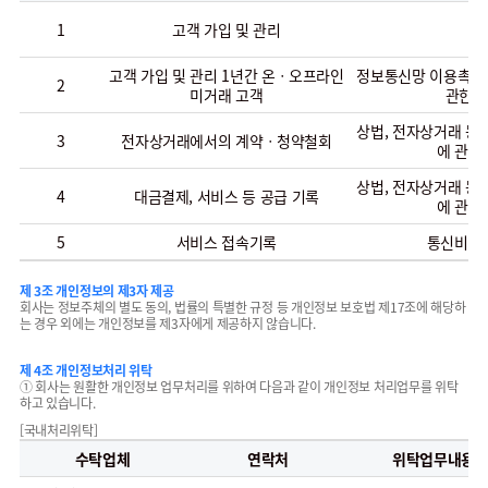
1
고객 가입 및 관리
-
고객 가입 및 관리 1년간 온ㆍ오프라인
정보통신망 이용촉진 
2
미거래 고객
관한 
상법, 전자상거래 등
3
전자상거래에서의 계약ㆍ청약철회
에 관한
상법, 전자상거래 등
4
대금결제, 서비스 등 공급 기록
에 관한
5
서비스 접속기록
통신비밀
제 3조 개인정보의 제3자 제공
회사는 정보주체의 별도 동의, 법률의 특별한 규정 등 개인정보 보호법 제17조에 해당하
는 경우 외에는 개인정보를 제3자에게 제공하지 않습니다.
제 4조 개인정보처리 위탁
① 회사는 원활한 개인정보 업무처리를 위하여 다음과 같이 개인정보 처리업무를 위탁
하고 있습니다.
[국내처리위탁]
수탁업체
연락처
위탁업무내용