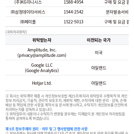
(주)KG이니시스
1588-4954
구매 및 요금 결제
㈜삼정데이타서비스
1544-2542
문자발송서비스
㈜페이플
1522-5013
구매 및 요금 결제
[국외처리위탁]
위탁받는자
이전되는 국가
Amplitude, Inc.
사
미국
(privacy@amplitude.com)
Google LLC
서
아일랜드
(Google Analytics)
서
Hotjar Ltd.
아일랜드
② 회사는 위탁계약 체결 시 개인정보보호법 제25조에 따라 위탁업무 수행목적 외 개인
정보 처리금지, 기술적, 관리적 보호조치, 재위탁 제한, 수탁자에 대한 관리ㆍ감독, 손해
배상 등 책임에 관한 사항을 계약서 등 문서에 명시하고, 수탁자가 개인정보를 안전하게
처리하는지를 감독하고 있습니다.
③ 위탁업무의 내용이나 수탁자가 변경될 경우에는 지체없이 본 개인정보 처리방침을
통하여 공개하도록 하겠습니다.
제 5조 정보주체의 권리ㆍ의무 및 그 행사방법에 관한 사항
① 정보주체는 회사에 대해 언제든지 다음 각 호의 개인정보 보호 관련 권리를 행사할 수