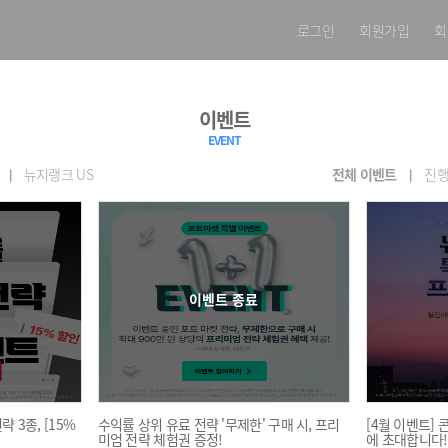
로그인
회원가입
회
이벤트
EVENT
뉴지랭크 US
전체 이벤트
진행
이벤트 종료
 3종, [15%
수익률 상위 유료 전략 '무제한' 구매 시, 프리
[4월 이벤트]
미엄 전략 체험권 증정!
에 초대합니다!